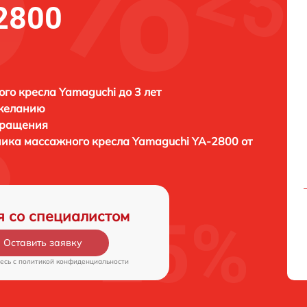
2800
го кресла Yamaguchi до 3 лет
 желанию
бращения
ника массажного кресла
Yamaguchi YA-2800 от
я со специалистом
Оставить заявку
есь c
политикой конфиденциальности