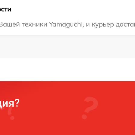
сти
ашей техники Yamaguchi, и курьер достав
ция?