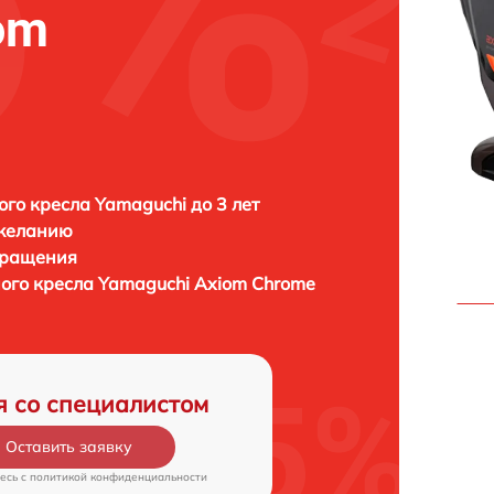
om
го кресла Yamaguchi до 3 лет
 желанию
бращения
ного кресла
Yamaguchi Axiom Chrome
я со специалистом
Оставить заявку
есь c
политикой конфиденциальности