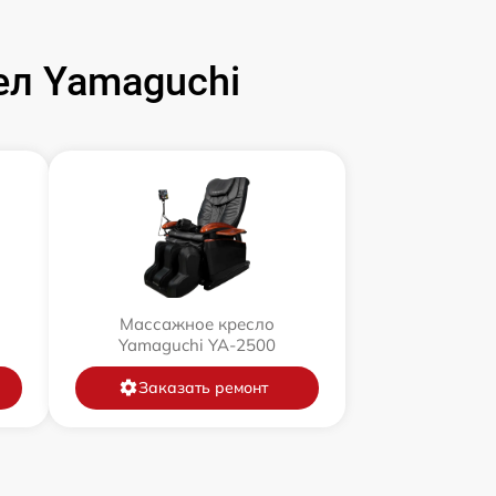
л Yamaguchi
Массажное кресло
Yamaguchi YA-2500
Заказать ремонт