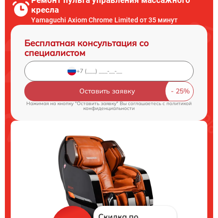
кресла
Yamaguchi Axiom Chrome Limited от 35 минут
Бесплатная консультация со
специалистом
Оставить заявку
Нажимая на кнопку "Оставить заявку" Вы соглашаетесь c
политикой
конфиденциальности
Скидка по